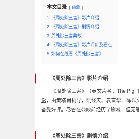
本文目录
隐藏
1
《周处除三害》影片介绍
2
《周处除三害》剧情介绍
3
周处除三害典故
4
《周处除三害》影片评价及看点
5
如何在线看《周处除三害》
《周处除三害》影片介绍
《周处除三害》（英文片名：The Pig, The
影
，由黄精甫执导，阮经天、袁富华、陈以文
备受好评。尽管在公映前经历了删减，但无删减
《周处除三害》剧情介绍