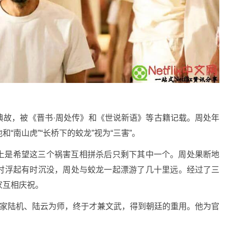
典故，被《晋书·周处传》和《世说新语》等古籍记载。周处年
“南山虎”“长桥下的蛟龙”视为“三害”。
上是希望这三个祸害互相拼杀后只剩下其中一个。周处果断地
时浮起有时沉没，周处与蛟龙一起漂游了几十里远。经过了三
家互相庆祝。
学家陆机、陆云为师，终于才兼文武，得到朝廷的重用。他为官