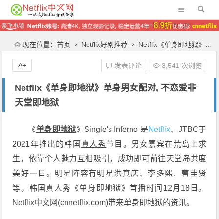
现在位置：
首页
Netflix好剧推荐
Netflix《单身即地狱》单身男女配对, 不恋爱非天堂即地狱
A+
发表评论
3,541 次浏览
Netflix《单身即地狱》单身男女配对, 不恋爱非
天堂即地狱
《
单身即地狱
》Single's Inferno 是
Netflix
、JTBC于
2021年推出的韩国
真人秀
节目。男女嘉宾在荒岛上求
生，依靠个人魅力互相吸引，成功即可前往天堂岛共度
美好一日。明星阵容有明星洪真庆、李多熙、曹圭贤
等。韩国真人秀《单身即地狱》首播时间
12
月
18
日。
Netflix中文网(cnnetflix.com)带来单身即地狱的资讯。