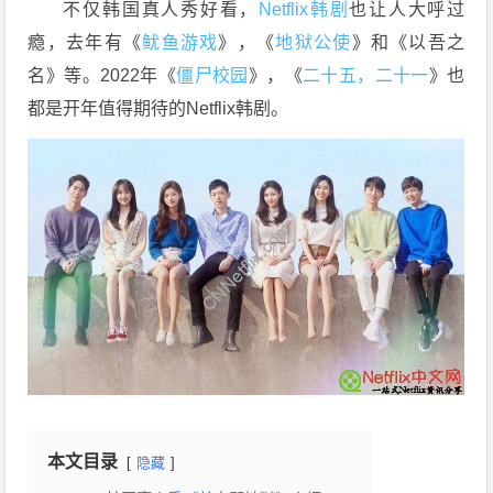
不仅韩国真人秀好看，
Netflix韩剧
也让人大呼过
瘾，去年有《
鱿鱼游戏
》，《
地狱公使
》和《以吾之
名》等。2022年《
僵尸校园
》，《
二十五，二十一
》也
都是开年值得期待的Netflix韩剧。
本文目录
隐藏