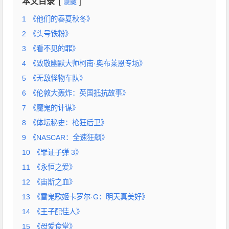
本文目录
隐藏
1
《他们的春夏秋冬》
2
《头号铁粉》
3
《看不见的罪》
4
《致敬幽默大师柯南·奥布莱恩专场》
5
《无敌怪物车队》
6
《伦敦大轰炸：英国抵抗故事》
7
《魔鬼的计谋》
8
《体坛秘史：枪狂后卫》
9
《NASCAR：全速狂飙》
10
《罪证子弹 3》
11
《永恒之爱》
12
《宙斯之血》
13
《雷鬼歌姬卡罗尔·G：明天真美好》
14
《王子配佳人》
15
《母爱食堂》