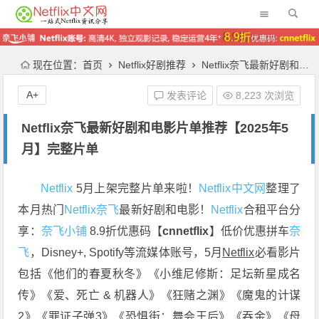
现在位置：
首页
Netflix好剧推荐
Netflix奈飞最新好剧和电影片单推荐【2025年5月】完整片单
A+
发表评论
8,223 次浏览
Netflix奈飞最新好剧和电影片单推荐【2025年5
月】完整片单
Netflix
5月上架完整片单来啦！
Netflix中文网
整理了
本月热门
Netflix
奈飞
最新好剧和电影！
Netflix
合租平台分
享：
奈飞小铺
8.9折优惠码【
cnnetflix
】低价优惠拼车
奈
飞
，Disney+, Spotify等流媒体账号，5月
Netflix
必看影片
包括《他们的春夏秋冬》《小维尼修斯：足坛新星成名
传》《爱、死亡 & 机器人》
《狂赌之渊》
《魔鬼的计谋
2》
《罪证子弹3》
《恐惧街：舞会王后》《吞金》《母