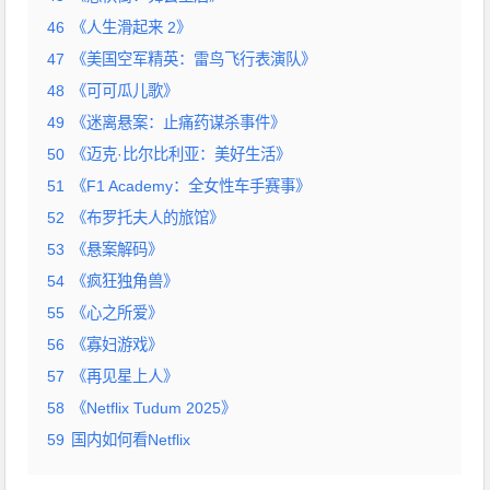
46
《人生滑起来 2》
47
《美国空军精英：雷鸟飞行表演队》
48
《可可瓜儿歌》
49
《迷离悬案：止痛药谋杀事件》
50
《迈克·比尔比利亚：美好生活》
51
《F1 Academy：全女性车手赛事》
52
《布罗托夫人的旅馆》
53
《悬案解码》
54
《疯狂独角兽》
55
《心之所爱》
56
《寡妇游戏》
57
《再见星上人》
58
《Netflix Tudum 2025》
59
国内如何看Netflix