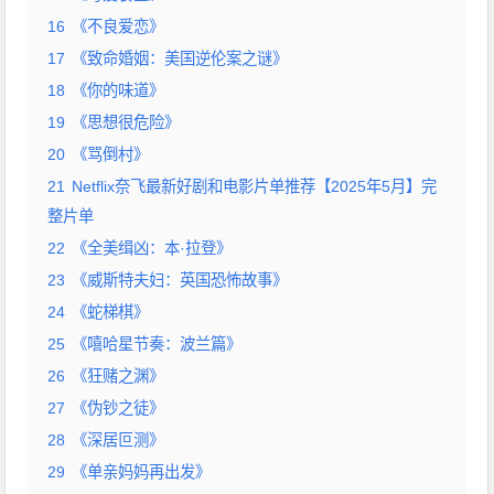
16
《不良爱恋》
17
《致命婚姻：美国逆伦案之谜》
18
《你的味道》
19
《思想很危险》
20
《骂倒村》
21
Netflix奈飞最新好剧和电影片单推荐【2025年5月】完
整片单
22
《全美缉凶：本·拉登》
23
《威斯特夫妇：英国恐怖故事》
24
《蛇梯棋》
25
《嘻哈星节奏：波兰篇》
26
《狂赌之渊》
27
《伪钞之徒》
28
《深居叵测》
29
《单亲妈妈再出发》