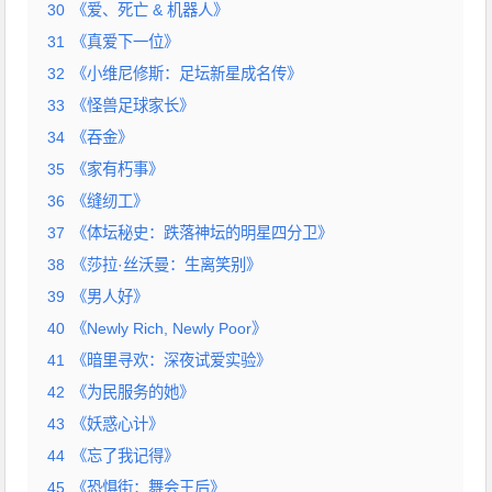
30
《爱、死亡 & 机器人》
31
《真爱下一位》
32
《小维尼修斯：足坛新星成名传》
33
《怪兽足球家长》
34
《吞金》
35
《家有朽事》
36
《缝纫工》
37
《体坛秘史：跌落神坛的明星四分卫》
38
《莎拉·丝沃曼：生离笑别》
39
《男人好》
40
《Newly Rich, Newly Poor》
41
《暗里寻欢：深夜试爱实验》
42
《为民服务的她》
43
《妖惑心计》
44
《忘了我记得》
45
《恐惧街：舞会王后》