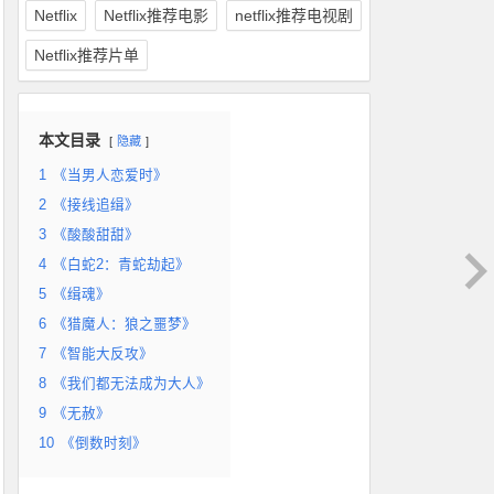
Netflix
Netflix推荐电影
netflix推荐电视剧
Netflix推荐片单
本文目录
隐藏
1
《当男人恋爱时》
2
《接线追缉》
3
《酸酸甜甜》
4
《白蛇2：青蛇劫起》
5
《缉魂》
6
《猎魔人：狼之噩梦》
7
《智能大反攻》
8
《我们都无法成为大人》
9
《无赦》
10
《倒数时刻》