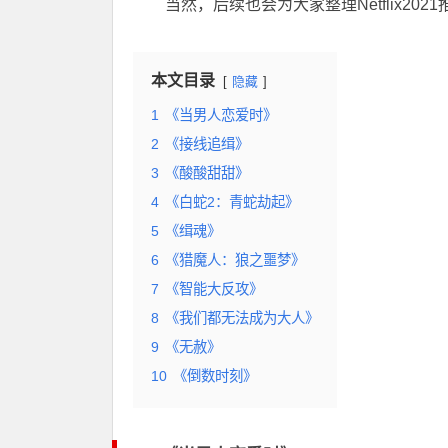
当然，后续也会为大家整理Netflix20
本文目录
隐藏
1
《当男人恋爱时》
2
《接线追缉》
3
《酸酸甜甜》
4
《白蛇2：青蛇劫起》
5
《缉魂》
6
《猎魔人：狼之噩梦》
7
《智能大反攻》
8
《我们都无法成为大人》
9
《无赦》
10
《倒数时刻》