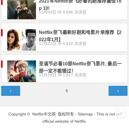
2021年Netflix奈飞好看的剧推荐最佳To
p 10!
01月04日
8,696 次浏览
Netflix奈飞最新好剧和电影片单推荐【2
022年1月】
12月22日
6,616 次浏览
圣诞节必看10部Netflix奈飞影片, 最后一
部一定不能错过！
11月28日
1,817 次浏览
文
第
5
章
页
导
航
Copyright ©
Netflix中文网
版权所有 -
Sitemap
- This is not an
official website of Netflix.