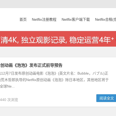
首页
Netflix注册教程
Netflix客户端下载
Netflix合租
奈飞原创动画《泡泡》发布正式前导预告
飞\网飞12月7日发布原创动画电影《泡泡》(英文片名：Bubble，バブル)正
荒木哲郎执导的Netflix原创动画《泡泡》除日本地区，其他地区将于
球Ne...
阅读全文
,440 次浏览